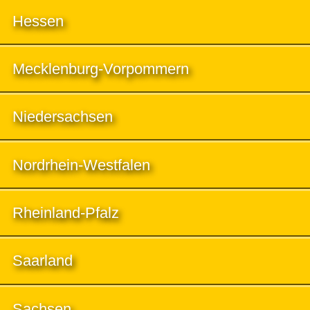
Hessen
Mecklenburg-Vorpommern
Niedersachsen
Nordrhein-Westfalen
Rheinland-Pfalz
Saarland
Sachsen