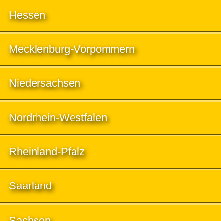
Hessen
Mecklenburg-Vorpommern
Niedersachsen
Nordrhein-Westfalen
Rheinland-Pfalz
Saarland
Sachsen