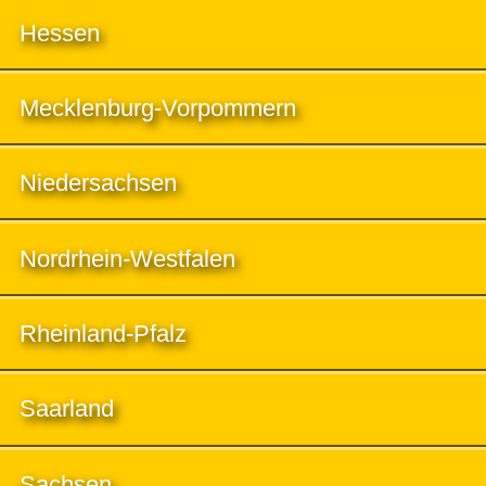
Hessen
Mecklenburg-Vorpommern
Niedersachsen
Nordrhein-Westfalen
Rheinland-Pfalz
Saarland
Sachsen