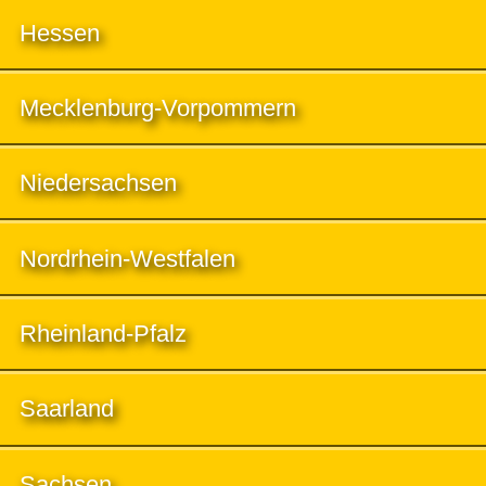
Hessen
Mecklenburg-Vorpommern
Niedersachsen
Nordrhein-Westfalen
Rheinland-Pfalz
Saarland
Sachsen